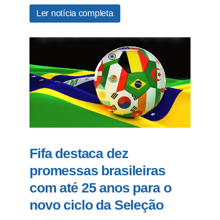
Ler notícia completa
Fifa destaca dez
promessas brasileiras
com até 25 anos para o
novo ciclo da Seleção