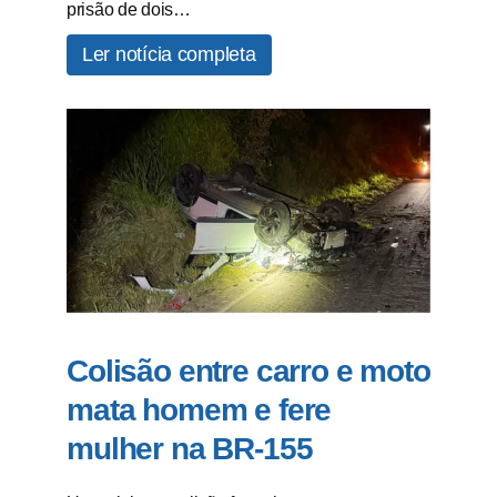
prisão de dois…
Ler notícia completa
Colisão entre carro e moto
mata homem e fere
mulher na BR-155